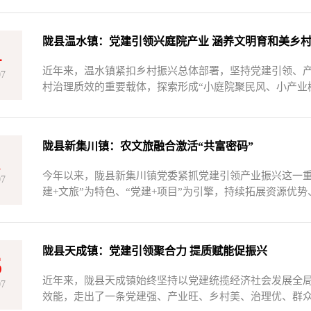
陇县温水镇：党建引领兴庭院产业 涵养文明育和美乡
4
近年来，温水镇紧扣乡村振兴总体部署，坚持党建引领、
07
村治理质效的重要载体，探索形成“小庭院聚民风、小产业树
陇县新集川镇：农文旅融合激活“共富密码”
1
今年以来，陇县新集川镇党委紧抓党建引领产业振兴这一重
07
建+文旅”为特色、“党建+项目”为引擎，持续拓展资源优势
陇县天成镇：党建引领聚合力 提质赋能促振兴
6
近年来，陇县天成镇始终坚持以党建统揽经济社会发展全
07
效能，走出了一条党建强、产业旺、乡村美、治理优、群众富