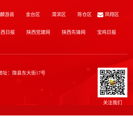
麟游县
金台区
渭滨区
陈仓区
凤翔区
陕西日报
陕西党建网
陕西先锋网
宝鸡日报
 地址：陇县东大街17号
关注我们