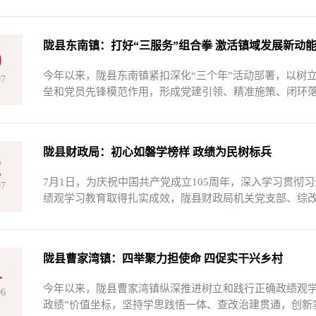
陇县东南镇：打好“三服务”组合拳 激活镇域发展新动
9
今年以来，陇县东南镇紧扣深化“三个年”活动部署，以树
07
垒和党员先锋模范作用，形成党建引领、精准施策、闭环落实
陇县财政局：初心如磐学榜样 政绩为民树标兵
2
7月1日，为庆祝中国共产党成立105周年，深入学习贯
07
绩观学习教育取得扎实成效，陇县财政局机关党支部、综改中
陇县曹家湾镇：四举聚力担使命 四促实干兴乡村
4
今年以来，陇县曹家湾镇纵深推进树立和践行正确政绩观学
06
政绩”价值坐标，坚持学思践悟一体、查改治建贯通，创新实施