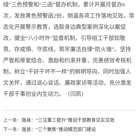
绿”三色预警和“三函”督办机制，累计开展月督办6
次，发放黄色预警函2份，倒逼各项工作落地见效。常
态化开展警示教育，选取身边典型案例深化以案促
改，健全“八小时外”监督机制，引导组工干部知敬
畏、存戒惧、守底线，筑牢廉洁自律“防火墙”。坚持
严管和厚爱结合、激励和约束并重，完善绩效考核机
制，树立“干好干坏不一样”的鲜明导向，同时加强人
文关怀，通过谈心谈话、廉政家访等活动，充分激发
干部干事创业内生动力。（闫凯）
上一条：
陇县：“三注重三提升”推动干部教育见实见效
下一条：
陇县：“三个聚焦”推动模范部门建设