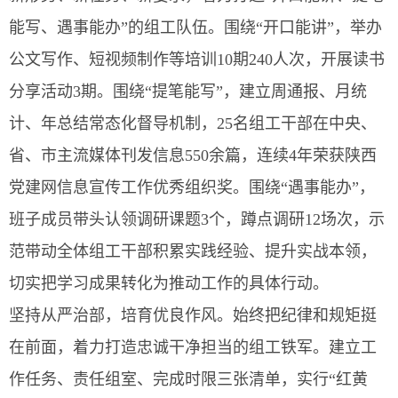
能写、遇事能办”的组工队伍。围绕“开口能讲”，举办
公文写作、短视频制作等培训10期240人次，开展读书
分享活动3期。围绕“提笔能写”，建立周通报、月统
计、年总结常态化督导机制，25名组工干部在中央、
省、市主流媒体刊发信息550余篇，连续4年荣获陕西
党建网信息宣传工作优秀组织奖。围绕“遇事能办”，
班子成员带头认领调研课题3个，蹲点调研12场次，示
范带动全体组工干部积累实践经验、提升实战本领，
切实把学习成果转化为推动工作的具体行动。
坚持从严治部，培育优良作风。始终把纪律和规矩挺
在前面，着力打造忠诚干净担当的组工铁军。建立工
作任务、责任组室、完成时限三张清单，实行“红黄