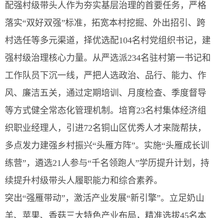
配强村级带头人作为夯实基层治理的首要任务，严格
落实“双好双强”标准，拓宽本村挖掘、外出招引、跨
村选任等多元渠道，择优选配104名村党组织书记，建
强村级治理核心力量。从严选派234名驻村第一书记和
工作队员下沉一线，严把人选政治、品行、能力、作
风、廉洁五关，通过定期培训、月度检查、季度督导
等方式健全常态化管理机制。培育23名村集体经济组
织职业经理人，引进72名铜山区优秀人才来陇帮扶，
多点发力建强乡村振兴“头雁方阵”。实施“头雁成长训
练营”，遴选21人参与“千名领跑人”学历提升计划，持
续提升村级带头人履职能力和综合素养。
突出“强雁带动”，激活产业发展“新引擎”。立足奶山
羊、苹果、香菇三大特色产业布局，精准选拔45名本