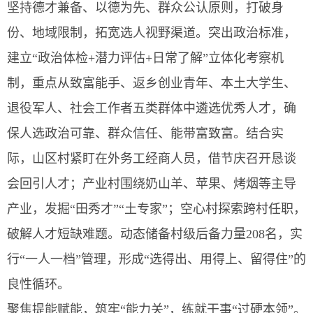
坚持德才兼备、以德为先、群众公认原则，打破身
份、地域限制，拓宽选人视野渠道。突出政治标准，
建立“政治体检+潜力评估+日常了解”立体化考察机
制，重点从致富能手、返乡创业青年、本土大学生、
退役军人、社会工作者五类群体中遴选优秀人才，确
保人选政治可靠、群众信任、能带富致富。结合实
际，山区村紧盯在外务工经商人员，借节庆召开恳谈
会回引人才；产业村围绕奶山羊、苹果、烤烟等主导
产业，发掘“田秀才”“土专家”；空心村探索跨村任职，
破解人才短缺难题。动态储备村级后备力量208名，实
行“一人一档”管理，形成“选得出、用得上、留得住”的
良性循环。
聚焦提能赋能，筑牢“能力关”，练就干事“过硬本领”。