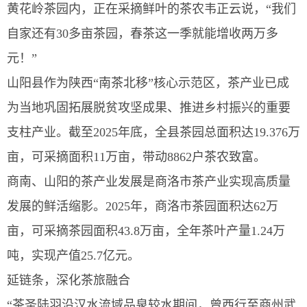
黄花岭茶园内，正在采摘鲜叶的茶农韦正云说，“我们
自家还有30多亩茶园，春茶这一季就能增收两万多
元！”
山阳县作为陕西“南茶北移”核心示范区，茶产业已成
为当地巩固拓展脱贫攻坚成果、推进乡村振兴的重要
支柱产业。截至2025年底，全县茶园总面积达19.376万
亩，可采摘面积11万亩，带动8862户茶农致富。
商南、山阳的茶产业发展是商洛市茶产业实现高质量
发展的鲜活缩影。2025年，商洛市茶园面积达62万
亩，可采摘茶园面积43.8万亩，全年茶叶产量1.24万
吨，实现产值25.7亿元。
延链条，深化茶旅融合
“茶圣陆羽沿汉水流域品泉较水期间，曾西行至商州武