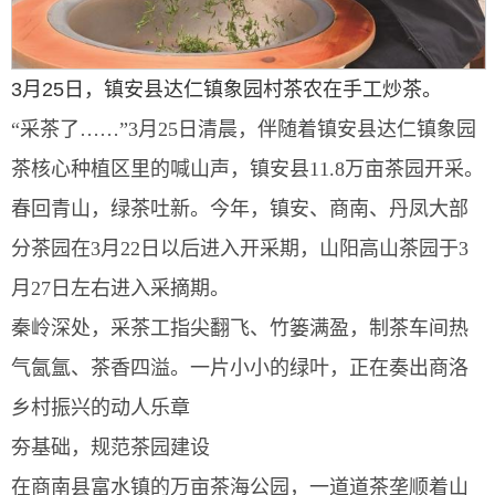
3月25日，镇安县达仁镇象园村茶农在手工炒茶。
“采茶了……”3月25日清晨，伴随着镇安县达仁镇象园
茶核心种植区里的喊山声，镇安县11.8万亩茶园开采。
春回青山，绿茶吐新。今年，镇安、商南、丹凤大部
分茶园在3月22日以后进入开采期，山阳高山茶园于3
月27日左右进入采摘期。
秦岭深处，采茶工指尖翻飞、竹篓满盈，制茶车间热
气氤氲、茶香四溢。一片小小的绿叶，正在奏出商洛
乡村振兴的动人乐章
夯基础，规范茶园建设
在商南县富水镇的万亩茶海公园，一道道茶垄顺着山