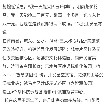
势蜿蜒铺展。“我一天能采四五斤鲜叶。明前茶价格
高，我一天能挣二三百元，采满一个多月，纯收入七
八千元。我现在是顾家赚钱两不耽误。”采茶工黄爱琴
说。
在商南县，城关、富水、试马“三大核心片区”实施茶
园改造提升，构建差异化发展矩阵：城关片区打造无
性系茶园核心区，配套茶文化体验园、康养民宿集
群、滨河茶主题长廊；富水片区建设标准化茶园，植
入“5G+智慧茶园”系统，开发星空茶宿、花海茶田等沉
浸式业态；试马片区建成示范茶园（含智慧茶园），
设立4个茶科技示范基地和1个茶苗繁育中心。
“我在这里干两年了，每月能挣3000多块钱。”山阳县