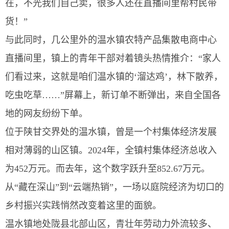
在，不光我们自己卖，很多人还在直播间里帮村民带
货！”
与此同时，几公里外的温水镇农特产品集散电商中心
直播间里，镇上的青年干部对着镜头热情推介：“家人
们看过来，这就是咱们温水镇的‘溜达鸡’，林下散养，
吃虫吃草……”屏幕上，新订单不断弹出，来自全国各
地的网友纷纷下单。
位于陕甘交界处的温水镇，曾是一个村集体经济发展
相对薄弱的山区镇。2024年，全镇村集体经济总收入
为452万元。而去年，这个数字跃升至852.67万元。
从“藏在深山”到“云端热销”，一场以庭院经济为切口的
乡村振兴实践悄然改变着这里的面貌。
温水镇地处陇县北部山区，青壮年劳动力外流较多、