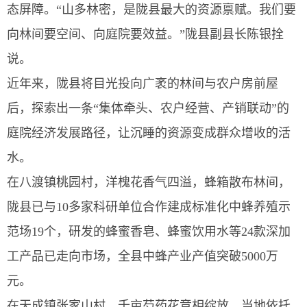
态屏障。“山多林密，是陇县最大的资源禀赋。我们要
向林间要空间、向庭院要效益。”陇县副县长陈银拴
说。
近年来，陇县将目光投向广袤的林间与农户房前屋
后，探索出一条“集体牵头、农户经营、产销联动”的
庭院经济发展路径，让沉睡的资源变成群众增收的活
水。
在八渡镇桃园村，洋槐花香气四溢，蜂箱散布林间，
陇县已与10多家科研单位合作建成标准化中蜂养殖示
范场19个，研发的蜂蜜香皂、蜂蜜饮用水等24款深加
工产品已走向市场，全县中蜂产业产值突破5000万
元。
在天成镇张家山村，千亩芍药花竞相绽放，当地依托