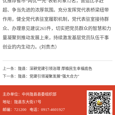
优推荐省市“两优一先”表彰对象12名，营造比学赶
超、争当先进的浓厚氛围。充分发挥党代表桥梁纽带
作用，健全党代表驻室履职机制，党代表驻室接待群
众、办理意见建议265件，切实把党员群众的智慧和力
量凝聚到推动发展上来，持续激发基层党员队伍干事
创业的内生动力。(刘贵杰）
上一条：
陇县：深耕党建引领治理 厚植民生幸福底色
下一条：
陇县：党建引领凝聚发展“强大合力”
主办单位：中共陇县县委组织部
地址：陇县东大街17号
邮编：721200 电话：0917-4601927