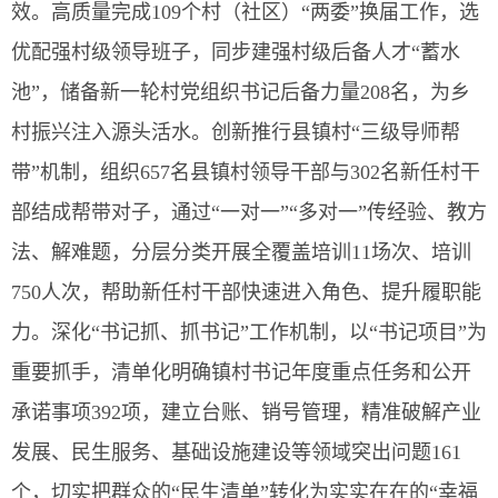
效。高质量完成109个村（社区）“两委”换届工作，选
优配强村级领导班子，同步建强村级后备人才“蓄水
池”，储备新一轮村党组织书记后备力量208名，为乡
村振兴注入源头活水。创新推行县镇村“三级导师帮
带”机制，组织657名县镇村领导干部与302名新任村干
部结成帮带对子，通过“一对一”“多对一”传经验、教方
法、解难题，分层分类开展全覆盖培训11场次、培训
750人次，帮助新任村干部快速进入角色、提升履职能
力。深化“书记抓、抓书记”工作机制，以“书记项目”为
重要抓手，清单化明确镇村书记年度重点任务和公开
承诺事项392项，建立台账、销号管理，精准破解产业
发展、民生服务、基础设施建设等领域突出问题161
个，切实把群众的“民生清单”转化为实实在在的“幸福