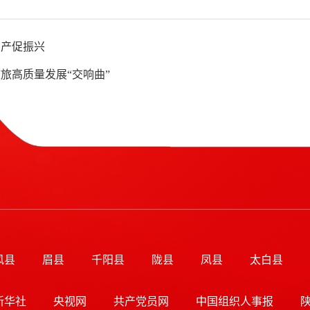
畜产促振兴
旅高质量发展“交响曲”
风县
眉县
千阳县
陇县
凤县
太白县
新华社
央视网
共产党员网
中国组织人事报