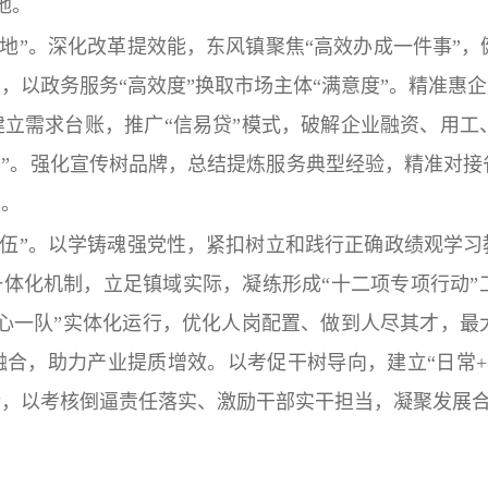
地。
地”。深化改革提效能，东风镇聚焦“高效办成一件事”
，以政务服务“高效度”换取市场主体“满意度”。精准惠
立需求台账，推广“信易贷”模式，破解企业融资、用工
员”。强化宣传树品牌，总结提炼服务典型经验，精准对
力。
伍”。以学铸魂强党性，紧扣树立和践行正确政绩观学习
”一体化机制，立足镇域实际，凝练形成“十二项专项行动
心一队”实体化运行，优化人岗配置、做到人尽其才，最
合，助力产业提质增效。以考促干树导向，建立“日常+
话，以考核倒逼责任落实、激励干部实干担当，凝聚发展