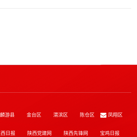
麟游县
金台区
渭滨区
陈仓区
凤翔区
陕西日报
陕西党建网
陕西先锋网
宝鸡日报